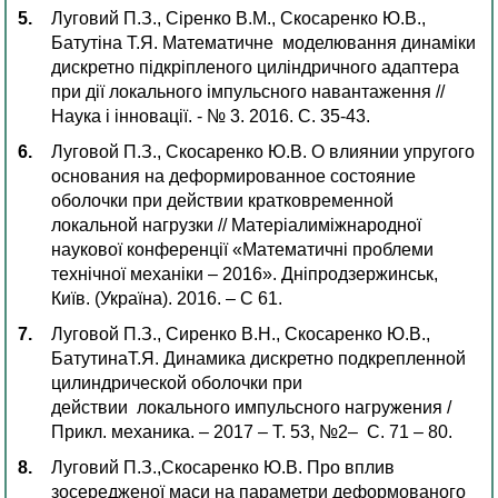
Луговий П.З., Сіренко В.М., Скосаренко Ю.В.,
Батутіна Т.Я. Математичне моделювання динаміки
дискретно підкріпленого циліндричного адаптера
при дії локального імпульсного навантаження //
Наука і інновації. - № 3. 2016. С. 35-43.
Луговой П.З., Скосаренко Ю.В. О влиянии упругого
основания на деформированное состояние
оболочки при действии кратковременной
локальной нагрузки // Матеріалиміжнародної
наукової конференції «Математичні проблеми
технічної механіки – 2016». Дніпродзержинськ,
Київ. (Україна). 2016. – С 61.
Луговой П.З., Сиренко В.Н., Скосаренко Ю.В.,
БатутинаТ.Я. Динамика дискретно подкрепленной
цилиндрической оболочки при
действии локального импульсного нагружения /
Прикл. механика. – 2017 – Т. 53, №2– С. 71 – 80.
Луговий П.З.,Скосаренко Ю.В. Про вплив
зосередженої маси на параметри деформованого