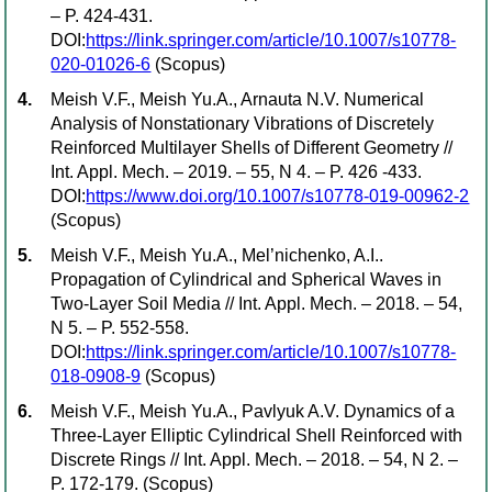
– P. 424-431.
DOI:
https://link.springer.com/article/10.1007/s10778-
020-01026-6
(Scopus)
Meish V.F., Meish Yu.A., Arnauta N.V. Numerical
Analysis of Nonstationary Vibrations of Discretely
Reinforced Multilayer Shells of Different Geometry //
Int. Appl. Mech. – 2019. – 55, N 4. – P. 426 -433.
DOI:
https://www.doi.org/10.1007/s10778-019-00962-2
(Scopus)
Meish V.F., Meish Yu.A., Mel’nichenko, A.I..
Propagation of Cylindrical and Spherical Waves in
Two-Layer Soil Media // Int. Appl. Mech. – 2018. – 54,
N 5. – P. 552-558.
DOI:
https://link.springer.com/article/10.1007/s10778-
018-0908-9
(Scopus)
Meish V.F., Meish Yu.A., Pavlyuk A.V. Dynamics of a
Three-Layer Elliptic Cylindrical Shell Reinforced with
Discrete Rings // Int. Appl. Mech. – 2018. – 54, N 2. –
P. 172-179. (Scopus)