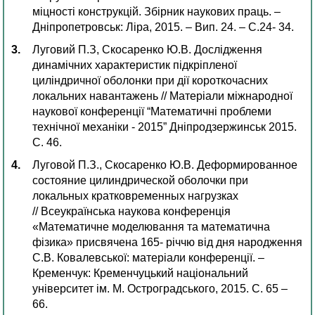
міцності конструкцій. Збірник наукових праць. –
Дніпропетровськ: Ліра, 2015. – Вип. 24. – С.24- 34.
Луговий П.З, Скосаренко Ю.В. Дослідження
динамічних характеристик підкріпленої
циліндричної оболонки при дії короткочасних
локальних навантажень // Матеріали міжнародної
наукової конференції “Математичні проблеми
технічної механіки - 2015” Дніпродзержинськ 2015.
С. 46.
Луговой П.З., Скосаренко Ю.В. Деформированное
состояние цилиндрической оболочки при
локальных кратковременных нагрузках
// Всеукраїнська наукова конференція
«Математичне моделювання та математична
фізика» присвячена 165- річчю від дня народження
С.В. Ковалевської: матеріали конференції. –
Кременчук: Кременчуцький національний
університет ім. М. Остроградського, 2015. С. 65 –
66.