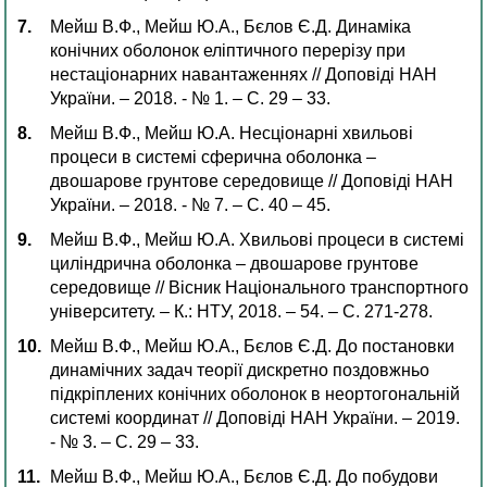
Мейш В.Ф., Мейш Ю.А., Бєлов Є.Д. Динаміка
конічних оболонок еліптичного перерізу при
нестаціонарних навантаженнях // Доповіді НАН
України. – 2018. - № 1. – С. 29 – 33.
Мейш В.Ф., Мейш Ю.А. Несціонарні хвильові
процеси в системі сферична оболонка –
двошарове грунтове середовище // Доповіді НАН
України. – 2018. - № 7. – С. 40 – 45.
Мейш В.Ф., Мейш Ю.А. Хвильові процеси в системі
циліндрична оболонка – двошарове грунтове
середовище // Вісник Національного транспортного
університету. – К.: НТУ, 2018. – 54. – С. 271-278.
Мейш В.Ф., Мейш Ю.А., Бєлов Є.Д. До постановки
динамічних задач теорії дискретно поздовжньо
підкріплених конічних оболонок в неортогональній
системі координат // Доповіді НАН України. – 2019.
- № 3. – С. 29 – 33.
Мейш В.Ф., Мейш Ю.А., Бєлов Є.Д. До побудови