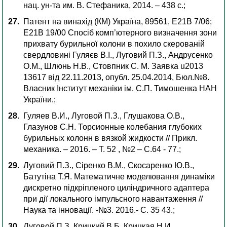
нац. ун-та им. В. Стефаника, 2014. – 438 с.;
Патент на винахід (КМ) Україна, 89561, Е21В 7/06;
Е21В 19/00 Cпосіб комп’ютерного визначення зони
прихвату бурильної колони в похило скерованій
свердловині Гуляєв В.І., Луговий П.З., Андрусенко
О.М., Шлюнь Н.В., Стовпник С. М. Заявка u2013
13617 від 22.11.2013, опубл. 25.04.2014, Бюл.№8.
Власник Інститут механіки ім. С.П. Тимошенка НАН
України.;
Гуляев В.И., Луговой П.З., Глушакова О.В.,
Глазунов С.Н. Торсионные колебания глубоких
бурильных колонн в вязкой жидкости // Прикл.
механика. – 2016. – Т. 52 , №2 – С.64 - 77.;
Луговий П.З., Сіренко В.М., Скосаренко Ю.В.,
Батутіна Т.Я. Математичне моделювання динаміки
дискретно підкріпленого циліндричного адаптера
при дії локального імпульсного навантаження //
Наука та інновації. -№3. 2016.- С. 35 43.;
Луговой П.З,.Крицкий В.Б, Крицкая Н.И.