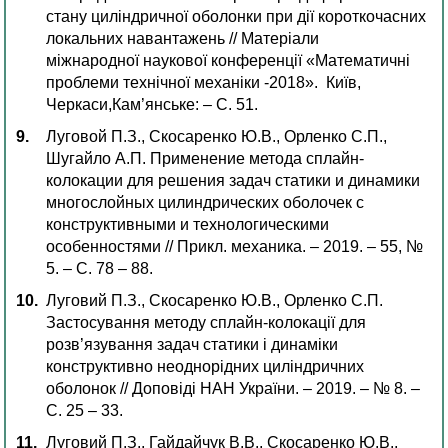
стану циліндричної оболонки при дії короткочасних
локальних навантажень // Матеріали
міжнародної наукової конференції «Математичні
проблеми технічної механіки -2018». Київ,
Черкаси,Кам’янське: – С. 51.
Луговой П.З., Скосаренко Ю.В., Орленко С.П.,
Шугайло А.П. Применение метода сплайн-
колокации для решения задач статики и динамики
многослойных цилиндрических оболочек с
конструктивными и технологическими
особенностями // Прикл. механика. – 2019. – 55, №
5. – С. 78 – 88.
Луговий П.З., Скосаренко Ю.В., Орленко С.П.
Застосування методу сплайн-колокації для
розв’язування задач статики і динаміки
конструктивно неоднорідних циліндричних
оболонок // Доповіді НАН України. – 2019. – № 8. –
С. 25 – 33.
Луговий П.З., Гайдайчук В.В., Скосаренко Ю.В.,