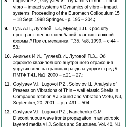
Lugovoi P.Z., Goylyаev V.I. Dynamics of non – linear
vibro – impact systems // Dynamics of vibro – impact
systems. Proceeding of the Euromech Colloquium 15
– 18 Sept. 1998 Springer. - p. 195 – 204.;
Гузь А.Н., Луговой П.З., Мукоїд В.П. К расчету
пространственных колебаний пластин сложной
формы // Прикл. механика, Т.35, №8, 1999. – с.44 –
53.;
Аникъєв И.И., ГуляевВ.И., Луговой П.З.,..Об
эффекте квазиполного внутреннего отражения
упругих волн на границах раздела упругих сред //
ПМТФ Т.41, №1, 2000 – с.21 – 27.;
Goylyаev V.I., Lugovoi P.Z., Solov’ov I.L. Analysis of
Presession Vibrations of Thin – wall elastic Shells in
Compaund rotation // J.Sound and Vibration V246, N3,
September, 20, 2001. – p.p. 491 – 504.;
Goylyаev V.I., Lugovoi P.Z., Ivanchenko G.M.
Discontinuous wave fronts propagation in anisotropic
layered media // I.J. Solids and Structures. Vol. 40, N1.