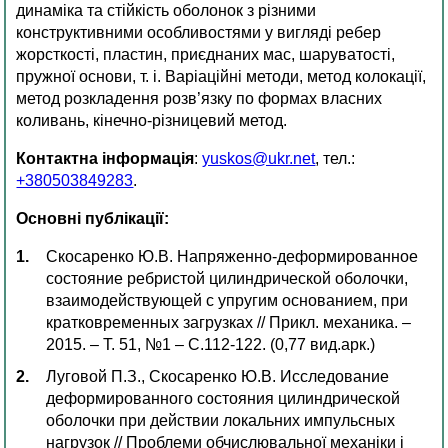
динаміка та стійкість оболонок з різними
конструктивними особливостями у вигляді ребер
жорсткості, пластин, приєднаних мас, шаруватості,
пружної основи, т. і. Варіаційні методи, метод колокації,
метод розкладення розв’язку по формах власних
коливань, кінечно-різницевий метод.
Контактна інформація
:
yuskos@ukr.net
, тел.:
+380503849283
.
Основні публікації:
Скосаренко Ю.В. Напряженно-деформированное
состояние ребристой цилиндрической оболочки,
взаимодействующей с упругим основанием, при
кратковременных загрузках // Прикл. механика. –
2015. – Т. 51, №1 – С.112-122. (0,77 вид.арк.)
Луговой П.З., Скосаренко Ю.В. Исследование
деформированного состояния цилиндрической
оболочки при действии локальних импульсных
нагрузок // Проблеми обчислювальної механіки і