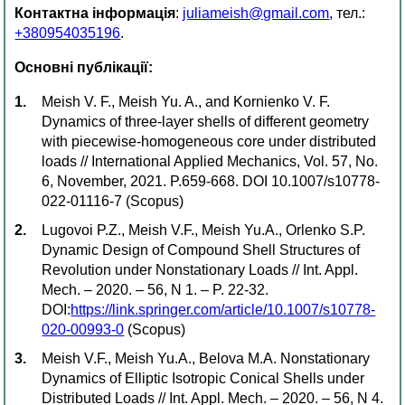
Контактна інформація
:
juliameish@gmail.com
, тел.:
+380954035196
.
Основні публікації:
Meish V. F., Meish Yu. A., and Kornienko V. F.
Dynamics of three-layer shells of different geometry
with piecewise-homogeneous core under distributed
loads // International Applied Mechanics, Vol. 57, No.
6, November, 2021. P.659-668. DOI 10.1007/s10778-
022-01116-7 (Scopus)
Lugovoi P.Z., Meish V.F., Meish Yu.A., Orlenko S.P.
Dynamic Design of Compound Shell Structures of
Revolution under Nonstationary Loads // Int. Appl.
Mech. – 2020. – 56, N 1. – P. 22-32.
DOI:
https://link.springer.com/article/10.1007/s10778-
020-00993-0
(Scopus)
Meish V.F., Meish Yu.A., Belova М.А. Nonstationary
Dynamics of Elliptic Isotropic Conical Shells under
Distributed Loads // Int. Appl. Mech. – 2020. – 56, N 4.