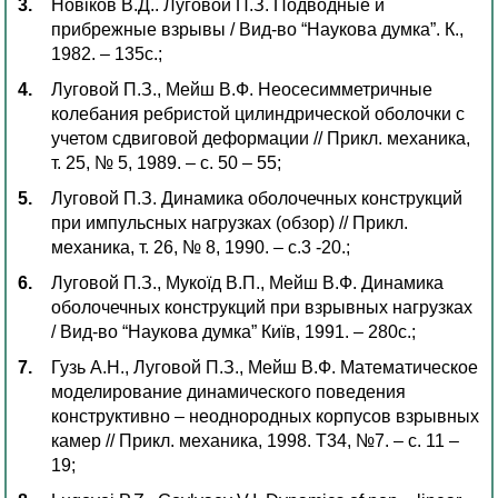
Новіков В.Д.. Луговой П.З. Подводные и
прибрежные взрывы / Вид-во “Наукова думка”. К.,
1982. – 135c.;
Луговой П.З., Мейш В.Ф. Неосесимметричные
колебания ребристой цилиндрической оболочки с
учетом сдвиговой деформации // Прикл. механика,
т. 25, № 5, 1989. – с. 50 – 55;
Луговой П.З. Динамика оболочечных конструкций
при импульсных нагрузках (обзор) // Прикл.
механика, т. 26, № 8, 1990. – с.3 -20.;
Луговой П.З., Мукоїд В.П., Мейш В.Ф. Динамика
оболочечных конструкций при взрывных нагрузках
/ Вид-во “Наукова думка” Київ, 1991. – 280с.;
Гузь А.Н., Луговой П.З., Мейш В.Ф. Математическое
моделирование динамического поведения
конструктивно – неоднородных корпусов взрывных
камер // Прикл. механика, 1998. Т34, №7. – с. 11 –
19;