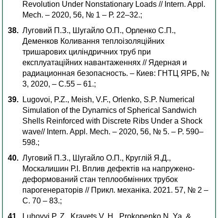
Revolution Under Nonstationary Loads // Intern. Appl.
Mech. – 2020, 56, № 1 – Р. 22–32.;
Луговий П.З., Шугайло О.П., Орленко С.П.,
Деменков Коливання теплоізоляційних
тришарових циліндричних труб при
експлуатаційних навантаженнях // Ядерная и
радиационная безопасность. – Киев: ГНТЦ ЯРБ, №
3, 2020, – С.55 – 61.;
Lugovoi, P.Z., Meish, V.F., Orlenko, S.P. Numerical
Simulation of the Dynamics of Spherical Sandwich
Shells Reinforced with Discrete Ribs Under a Shock
wave// Intern. Appl. Mech. – 2020, 56, № 5. – P. 590–
598.;
Луговий П.З., Шугайло О.П., Круглій Я.Д.,
Москалишин Р.І. Вплив дефектів на напружено-
деформований стан теплообмінних трубок
парогенераторів // Прикл. механіка. 2021. 57, № 2 –
С. 70 – 83.;
Luhovyi P. Z., Kravets V. H., Prokopenko N. Ya. &