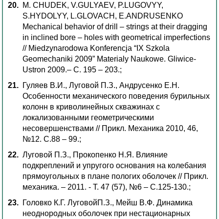
M. CHUDEK, V.GULYAEV, P.LUGOVYY,
S.HYDOLYY, L.GLOVACH, E.ANDRUSENKO
Mechanical behavior of drill – strings at their dragging
in inclined bore – holes with geometrical imperfections
// Miedzynarodowa Konferencja “IX Szkola
Geomechaniki 2009” Materialy Naukowe. Gliwicе-
Ustron 2009.– С. 195 – 203.;
Гуляев В.И., Луговой П.З., Андрусенко Е.Н.
Особенности механического поведения бурильных
колонн в криволинейных скважинах с
локализованными геометрическими
несовершенствами // Прикл. Механика 2010, 46,
№12. C.88 – 99.;
Луговой П.З., Прокопенко Н.Я. Влияние
подкреплений и упругого основания на колебания
прямоугольных в плане пологих оболочек // Прикл.
механика. – 2011. - Т. 47 (57), №6 – С.125-130.;
Головко К.Г. ЛуговойП.З., Мейш В.Ф. Динамика
неоднородных оболочек при нестационарных