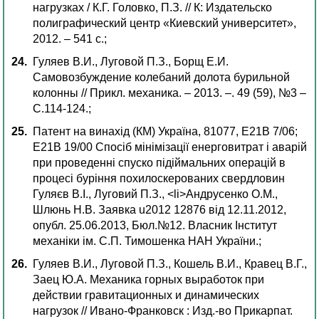
нагрузках / К.Г. Головко, П.З. // К: Издательско
полиграфический центр «Киевский университет»,
2012. – 541 с.;
Гуляев В.И., Луговой П.З., Борщ Е.И.
Самовозбуждение колебаний долота бурильной
колонны // Прикл. механика. – 2013. –. 49 (59), №3 –
С.114-124.;
Патент на винахід (КМ) Україна, 81077, Е21В 7/06;
Е21В 19/00 Cпосіб мінімізації енерговитрат і аварій
при проведенні спуско підіймальних операцій в
процесі буріння похилоскерованих свердловин
Гуляєв В.І., Луговий П.З., <li>Андрусенко О.М.,
Шлюнь Н.В. Заявка u2012 12876 від 12.11.2012,
опубл. 25.06.2013, Бюл.№12. Власник Інститут
механіки ім. С.П. Тимошенка НАН України.;
Гуляев В.И., Луговой П.З., Кошель В.И., Кравец В.Г.,
Заец Ю.А. Механика горных выработок при
действии гравитационных и динамических
нагрузок // Ивано-Франковск : Изд.-во Прикарпат.