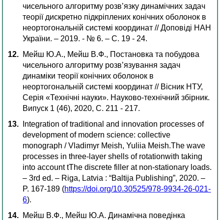
чисельного алгоритму розв’язку динамічних задач
теорії дискретно підкріплених конічних оболонок в
неортогональній системі координат // Доповіді НАН
України. – 2019. - № 6. – С. 19 - 24.
Мейш Ю.А., Мейш В.Ф., Постановка та побудова
чисельного алгоритму розв’язування задач
динаміки теорії конічних оболонок в
неортогональній системі координат // Вісник НТУ,
Серія «Технічні науки». Науково-технічний збірник.
Випуск 1 (46), 2020, С. 211 - 217.
Integration of traditional and innovation processes of
development of modern science: collective
monograph / Vladimyr Meish, Yuliia Meish.The wave
processes in three-layer shells of rotationwith taking
into account tThe discrete filler at non-stationary loads.
– 3rd ed. – Riga, Latvia : “Baltija Publishing”, 2020. –
P. 167-189 (
https://doi.org/10.30525/978-9934-26-021-
6
).
Мейш В.Ф., Мейш Ю.А. Динамічна поведінка