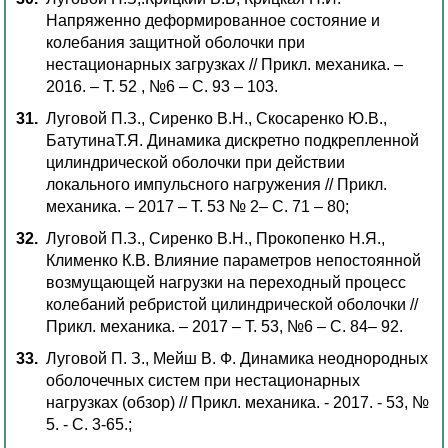
Напряженно деформированное состояние и
колебания защитной оболочки при
нестационарных загрузках // Прикл. механика. –
2016. – Т. 52 , №6 – С. 93 – 103.
Луговой П.З., Сиренко В.Н., Скосаренко Ю.В.,
БатутинаТ.Я. Динамика дискретно подкрепленной
цилиндрической оболочки при действии
локального импульсного нагружения // Прикл.
механика. – 2017 – Т. 53 № 2– С. 71 – 80;
Луговой П.З., Сиренко В.Н., Прокопенко Н.Я.,
Клименко К.В. Влияние параметров непостоянной
возмущающей нагрузки на переходный процесс
колебаний ребристой цилиндрической оболочки //
Прикл. механика. – 2017 – Т. 53, №6 – С. 84– 92.
Луговой П. З., Мейш В. Ф. Динамика неоднородных
оболочечных систем при нестационарных
нагрузках (обзор) // Прикл. механика. - 2017. - 53, №
5. - С. 3-65.;