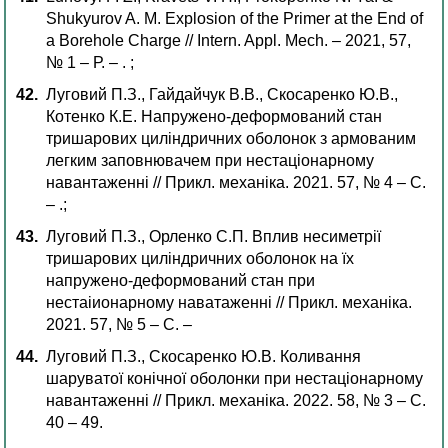
Shukyurov A. M. Explosion of the Primer at the End of
a Borehole Charge // Intern. Appl. Mech. – 2021, 57,
№ 1 – Р. – . ;
Луговий П.З., Гайдайчук В.В., Скосаренко Ю.В.,
Котенко К.Е. Напружено-деформований стан
тришарових циліндричних оболонок з армованим
легким заповнювачем при нестаціонарному
навантаженні // Прикл. механіка. 2021. 57, № 4 – С.
– .;
Луговий П.З., Орленко С.П. Вплив несиметрії
тришарових циліндричних оболонок на їх
напружено-деформований стан при
нестаіионарному наватаженні // Прикл. механіка.
2021. 57, № 5 – С. –
Луговий П.З., Скосаренко Ю.В. Коливання
шаруватої конічної оболонки при нестаціонарному
навантаженні // Прикл. механіка. 2022. 58, № 3 – С.
40 – 49.