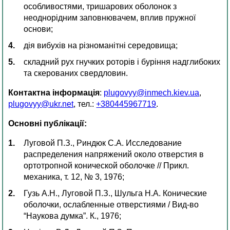
особливостями, тришарових оболонок з
неоднорідним заповнювачем, вплив пружної
основи;
дія вибухів на різноманітні середовища;
складний рух гнучких роторів і буріння надглибоких
та скерованих свердловин.
Контактна інформація
:
plugovyy@inmech.kiev.ua
,
plugovyy@ukr.net
, тел.:
+380445967719
.
Основні публікації:
Луговой П.З., Риндюк С.А. Исследование
распределения напряжений около отверстия в
ортотропной конической оболочке // Прикл.
механика, т. 12, № 3, 1976;
Гузь А.Н., Луговой П.З., Шульга Н.А. Конические
оболочки, ослабленные отверстиями / Вид-во
“Наукова думка”. К., 1976;