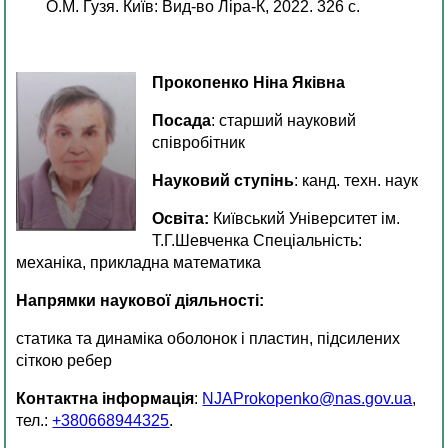
О.М. Гузя. Київ: Вид-во Ліра-К, 2022. 326 с.
Прокопенко Ніна Яківна
Посада
: старший науковий
співробітник
Науковий ступінь
: канд. техн. наук
Освіта:
Київський Університет ім.
Т.Г.Шевченка Спеціальність:
механіка, прикладна математика
Напрямки наукової діяльності:
статика та динаміка оболонок і пластин, підсилених
сіткою ребер
Контактна інформація
:
NJAProkopenko@nas.gov.ua
,
тел.:
+380668944325
.