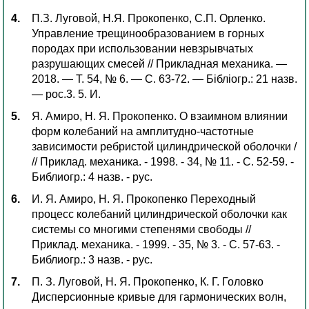
П.З. Луговой, Н.Я. Прокопенко, С.П. Орленко.
Управление трещинообразованием в горных
породах при использовании невзрывчатых
разрушающих смесей // Прикладная механика. —
2018. — Т. 54, № 6. — С. 63-72. — Бібліогр.: 21 назв.
— рос.3. 5. И.
Я. Амиро, Н. Я. Прокопенко. О взаимном влиянии
форм колебаний на амплитудно-частотные
зависимости ребристой цилиндрической оболочки /
// Приклад. механика. - 1998. - 34, № 11. - С. 52-59. -
Библиогр.: 4 назв. - рус.
И. Я. Амиро, Н. Я. Прокопенко Переходный
процесс колебаний цилиндрической оболочки как
системы со многими степенями свободы //
Приклад. механика. - 1999. - 35, № 3. - С. 57-63. -
Библиогр.: 3 назв. - рус.
П. З. Луговой, Н. Я. Прокопенко, К. Г. Головко
Дисперсионные кривые для гармонических волн,