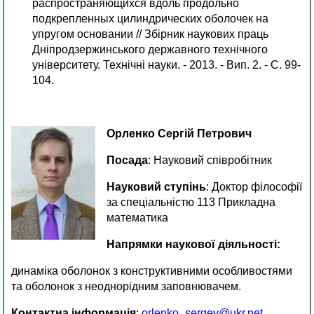
распространяющихся вдоль продольно
подкрепленных цилиндрических оболочек на
упругом основании // Збірник наукових праць
Дніпродзержинського державного технічного
університету. Технічні науки. - 2013. - Вип. 2. - С. 99-
104.
Орленко Сергій Петрович
Посада
: Науковий співробітник
Науковий ступінь
: Доктор філософії
за спеціальністю 113 Прикладна
математика
Напрямки наукової діяльності:
динаміка оболонок з конструктивними особливостями
та оболонок з неоднорідним заповнювачем.
Контактна інформація
:
orlenko_sergey@ukr.net
.