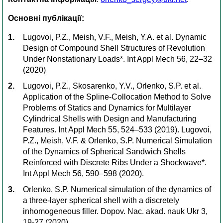
Основні публікації:
Lugovoi, P.Z., Meish, V.F., Meish, Y.A. et al. Dynamic
Design of Compound Shell Structures of Revolution
Under Nonstationary Loads*. Int Appl Mech 56, 22–32
(2020)
Lugovoi, P.Z., Skosarenko, Y.V., Orlenko, S.P. et al.
Application of the Spline-Collocation Method to Solve
Problems of Statics and Dynamics for Multilayer
Cylindrical Shells with Design and Manufacturing
Features. Int Appl Mech 55, 524–533 (2019). Lugovoi,
P.Z., Meish, V.F. & Orlenko, S.P. Numerical Simulation
of the Dynamics of Spherical Sandwich Shells
Reinforced with Discrete Ribs Under a Shockwave*.
Int Appl Mech 56, 590–598 (2020).
Orlenko, S.P. Numerical simulation of the dynamics of
a three-layer spherical shell with a discretely
inhomogeneous filler. Dopov. Nac. akad. nauk Ukr 3,
19-27 (2020).