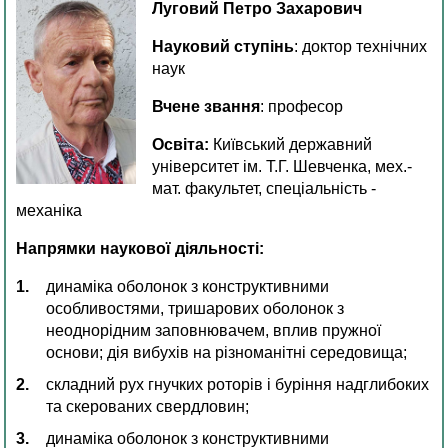
Луговий Петро Захарович
Науковий ступінь
: доктор технічних
наук
Вчене звання
: професор
Освіта:
Київський державний
університет ім. Т.Г. Шевченка, мех.-
мат. факультет, спеціальність -
механіка
Напрямки наукової діяльності:
динаміка оболонок з конструктивними
особливостями, тришарових оболонок з
неоднорідним заповнювачем, вплив пружної
основи; дія вибухів на різноманітні середовища;
складний рух гнучких роторів і буріння надглибоких
та скерованих свердловин;
динаміка оболонок з конструктивними