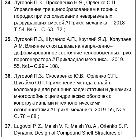
Луговой П.З., Прокопенко Н.Я., Орленко С.П.
Управление трещинообразованием в горных
породах при использовании невзрывчатых
разрушающих смесей // Прикл. механика. – 2018–
Т. 54, № 6 – С. 63– 72.;
Луговой П.З., Шугайло А.П., Круглий Я.Д., Колупаев
А.М. Влияние слоя шлама на напряженно–
деформированное состояние теплообменных труб
парогенератора // Прикладная механика.– 2019.
55. №1– С.99 – 108.
Луговой П.З., Скосаренко Ю.В., Орленко С.П.,
Шугайло О.П. Применение метода сплайн-
коллокации для решения задач статики и динамики
многослойных цилиндрических оболочек с
конструктивными и технологическими
особенностями // Прикл. механика. 2019. 55, № 5 –
С. 78 – 88.;
Lugovoi P. Z., Meish V. F., Meish Yu. A., Orlenko S. P.
Dynamic Design of Compound Shell Structures of