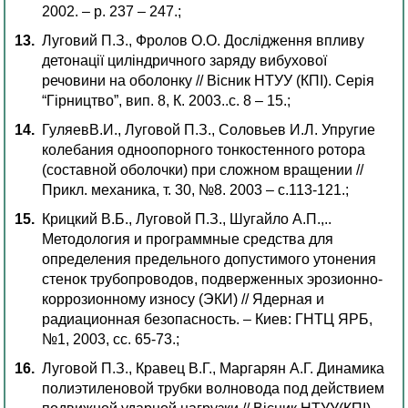
2002. – p. 237 – 247.;
Луговий П.З., Фролов О.О. Дослідження впливу
детонації циліндричного заряду вибухової
речовини на оболонку // Вісник НТУУ (КПІ). Серія
“Гірництво”, вип. 8, К. 2003..с. 8 – 15.;
ГуляевВ.И., Луговой П.З., Соловьев И.Л. Упругие
колебания одноопорного тонкостенного ротора
(составной оболочки) при сложном вращении //
Прикл. механика, т. 30, №8. 2003 – с.113-121.;
Крицкий В.Б., Луговой П.З., Шугайло А.П.,..
Методология и программные средства для
определения предельного допустимого утонения
стенок трубопроводов, подверженных эрозионно-
коррозионному износу (ЭКИ) // Ядерная и
радиационная безопасность. – Киев: ГНТЦ ЯРБ,
№1, 2003, сс. 65-73.;
Луговой П.З., Кравец В.Г., Маргарян А.Г. Динамика
полиэтиленовой трубки волновода под действием