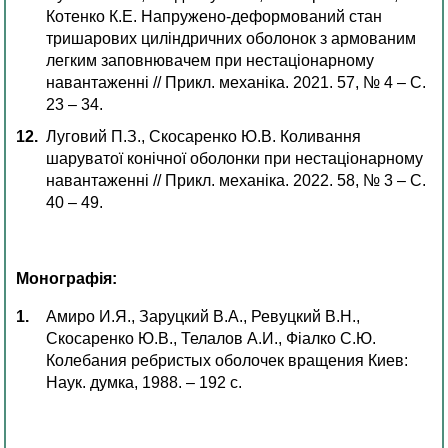
Котенко К.Е. Напружено-деформований стан
тришарових циліндричних оболонок з армованим
легким заповнювачем при нестаціонарному
навантаженні // Прикл. механіка. 2021. 57, № 4 – С.
23 – 34.
Луговий П.З., Скосаренко Ю.В. Коливання
шаруватої конічної оболонки при нестаціонарному
навантаженні // Прикл. механіка. 2022. 58, № 3 – С.
40 – 49.
Монографія:
Амиро И.Я., Заруцкий В.А., Ревуцкий В.Н.,
Скосаренко Ю.В., Телалов А.И., Фіалко С.Ю.
Колебания ребристых оболочек вращения Киев:
Наук. думка, 1988. – 192 с.