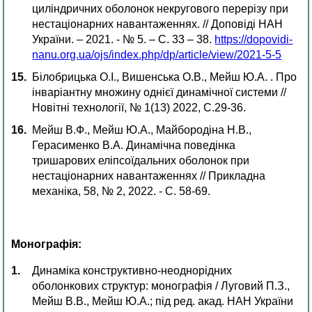
циліндричних оболонок некругового перерізу при
нестаціонарних навантаженнях. // Доповіді НАН
України. – 2021. - № 5. – С. 33 – 38.
https://dopovidi-
nanu.org.ua/ojs/index.php/dp/article/view/2021-5-5
Білобрицька О.І., Вишенська О.В., Мейш Ю.А. . Про
інваріантну множину однієї динамічної системи //
Новітні технології, № 1(13) 2022, С.29-36.
Мейш В.Ф., Мейш Ю.А., Майбородіна Н.В.,
Герасименко В.А. Динамічна поведінка
тришарових еліпсоїдальних оболонок при
нестаціонарних навантаженнях // Прикладна
механіка, 58, № 2, 2022. - С. 58-69.
Монографія:
Динаміка конструктивно-неоднорідних
оболонкових структур: монографія / Луговий П.З.,
Мейш В.В., Мейш Ю.А.; під ред. акад. НАН України