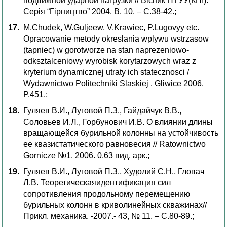
подвижной ударной нагрузки // Вісник НТУУ(КПІ).
Серія “Гірництво” 2004. В. 10. – С.38-42.;
M.Chudek, W.Guljeew, V.Krawiec, P.Lugovyy etc.
Opracowanie metody okreslania wplywu wstrzasow
(tapniec) w gorotworze na stan naprezeniowo-
odksztalceniowy wyrobisk korytarzowych wraz z
kryterium dynamicznej utraty ich statecznosci /
Wydawnictwo Politechniki Slaskiej . Gliwice 2006.
P.451.;
Гуляев В.И., Луговой П.З., Гайдайчук В.В.,
Соловьев И.Л., Горбунович И.В. О влиянии длины
вращающейся бурильной колонны на устойчивость
ее квазистатического равновесия // Ratownictwo
Gornicze №1. 2006. 0,63 вид. арк.;
Гуляев В.И., Луговой П.З., Худолий С.Н., Гловач
Л.В. Теоретическаяидентификация сил
сопротивления продольному перемещению
бурильных колонн в криволинейных скважинах//
Прикл. механика. -2007.- 43, № 11. – С.80-89.;